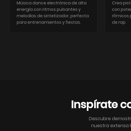
Música dance electrónica de alta
Crea pis
energía con ritmos pulsantes y
con poten
melodías de sintetizador, perfecta
rítmicos
para entrenamientos y fiestas.
de rap.
Inspírate 
Descubre demostra
nuestra extensa b