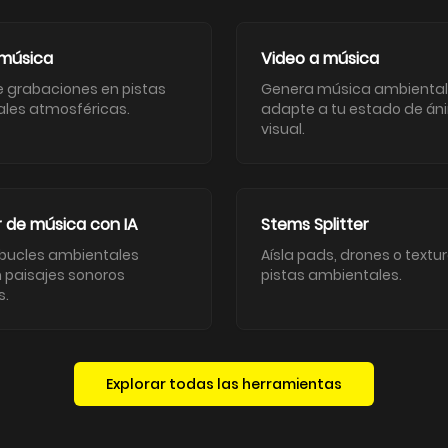
 música
Video a música
e grabaciones en pistas
Genera música ambiental
les atmosféricas.
adapte a tu estado de án
visual.
 de música con IA
Stems Splitter
 bucles ambientales
Aísla pads, drones o textu
n paisajes sonoros
pistas ambientales.
s.
Explorar todas las herramientas