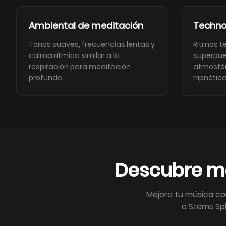
Ambiental de meditación
Techno
Tonos suaves, frecuencias lentas y
Ritmos t
calma rítmica similar a la
superpue
respiración para meditación
atmosfér
profunda.
hipnótica
Descubre má
Mejora tu música co
o Stems Spl