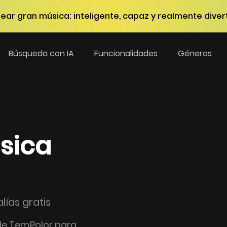
ar gran música: inteligente, capaz y realmente divert
Búsqueda con IA
Funcionalidades
Géneros
sica
lías gratis
de TemPolor para