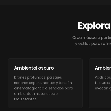
Explor
Crea música a parti
y estilos para ref
Ambiental oscuro
Ambien
Drones profundos, paisajes
Pads cós
sonoros espeluznantes y tensión
texturas
cinematográfica diseñados para
evocan g
ambientes misteriosos o
inquietantes.