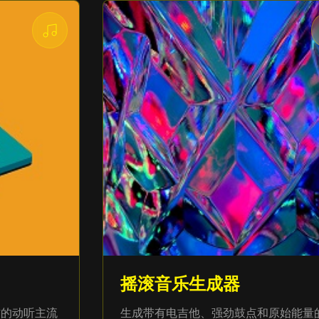
摇滚音乐生成器
作的动听主流
生成带有电吉他、强劲鼓点和原始能量