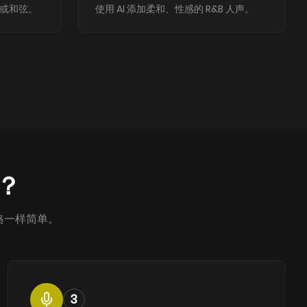
斯或和弦。
使用 AI 添加柔和、性感的 R&B 人声。
曲？
风格一样简单。
3