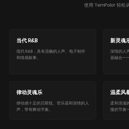
使用 TemPolor 
当代 R&B
新灵魂
现代 R&B，具有流畅的人声、电子制作
深情的人
和情感叙事。
器融合—
律动灵魂乐
温柔风
律动感十足的贝斯线、管乐器和深情的人
柔和浪漫的
声，带有舞动节奏。
慢的节奏