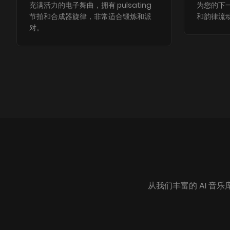
充满活力的电子舞曲，拥有 pulsating
为您的下
节拍和合成器旋律，非常适合锻炼和派
和韵律流
对。
从我们丰富的 AI 音