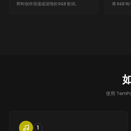
即时创作浪漫或深情的 R&B 歌词。
将 R&B
如
使用 Tem
1