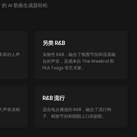
 的 AI 歌曲生成器轻松
另类 R&B
丰富的人声
实验性 R&B，融合了氛围节拍和流派融
合的声音，灵感来自 The Weeknd 和
FKA Twigs 等艺术家。
R&B 流行
人声表演相
适合电台播放的 R&B，融合了流行钩
子、精致节拍和朗朗上口的副歌。