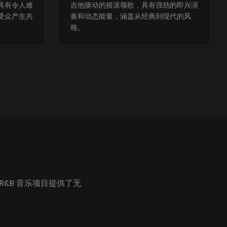
具有令人难
吉他驱动的摇滚颂歌，具有强劲的即兴演
受众产生共
奏和动态能量，涵盖从经典到现代的风
格。
R&B 音乐项目提供了无