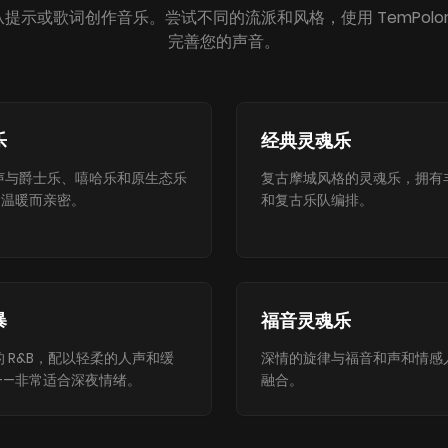
轻松从提示或歌词创作音乐。尝试不同的流派和风格，使用 TemPolor
完善您的声音。
乐
经典灵魂乐
声与爵士乐、嘻哈乐和原生态乐
复古摩城风格的灵魂乐，拥有
—温暖而亲密。
和复古乐队编排。
暴
福音灵魂乐
 R&B，配以轻柔的人声和缓
深情的旋律与福音和声和情感
——非常适合深夜情绪。
融合。