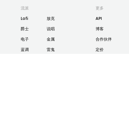
流派
更多
Lofi
放克
API
爵士
说唱
博客
电子
金属
合作伙伴
蓝调
雷鬼
定价
原声
摇滚
关于我们
迪斯科
朋克
联系我们
R&B
Trap
隐私政策
EDM
更多
服务条款