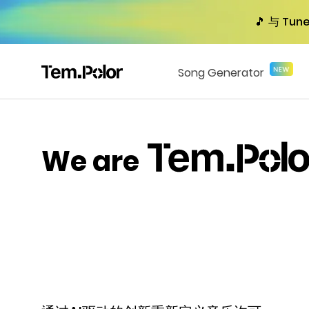
🎵 与 
Song Generator
We are