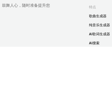
、鼓舞人心，随时准备提升您
特点
歌曲生成器
纯音乐生成器
AI歌词生成器
AI搜索
视频生音乐
Midi生音乐
AI音乐延长器
音色克隆
音轨分离器