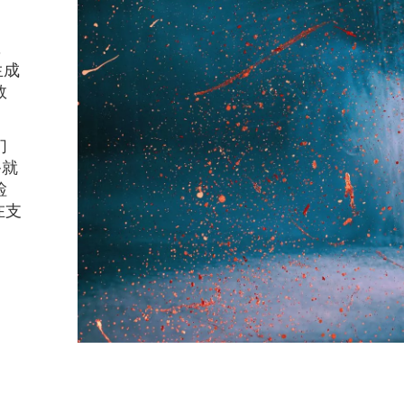
，
生成
数
们
备就
检
在支